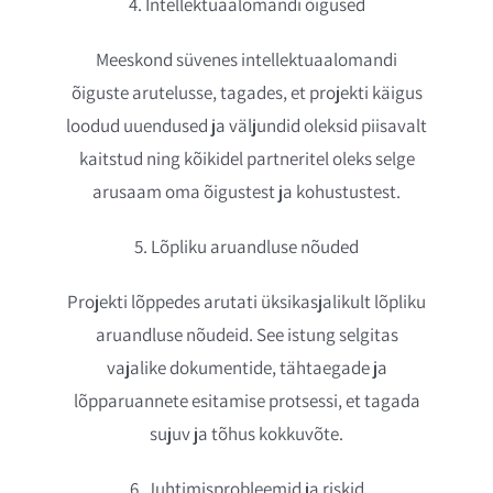
4. Intellektuaalomandi õigused
Meeskond süvenes intellektuaalomandi
õiguste arutelusse, tagades, et projekti käigus
loodud uuendused ja väljundid oleksid piisavalt
kaitstud ning kõikidel partneritel oleks selge
arusaam oma õigustest ja kohustustest.
5. Lõpliku aruandluse nõuded
Projekti lõppedes arutati üksikasjalikult lõpliku
aruandluse nõudeid. See istung selgitas
vajalike dokumentide, tähtaegade ja
lõpparuannete esitamise protsessi, et tagada
sujuv ja tõhus kokkuvõte.
6. Juhtimisprobleemid ja riskid