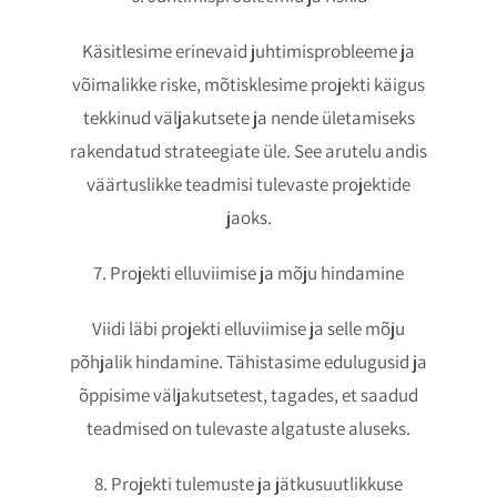
Käsitlesime erinevaid juhtimisprobleeme ja
võimalikke riske, mõtisklesime projekti käigus
tekkinud väljakutsete ja nende ületamiseks
rakendatud strateegiate üle. See arutelu andis
väärtuslikke teadmisi tulevaste projektide
jaoks.
7. Projekti elluviimise ja mõju hindamine
Viidi läbi projekti elluviimise ja selle mõju
põhjalik hindamine. Tähistasime edulugusid ja
õppisime väljakutsetest, tagades, et saadud
teadmised on tulevaste algatuste aluseks.
8. Projekti tulemuste ja jätkusuutlikkuse