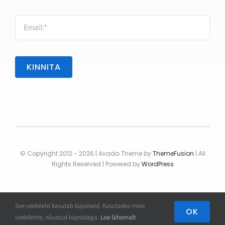
KINNITA
© Copyright 2012 - 2026 | Avada Theme by
ThemeFusion
| All
Rights Reserved | Powered by
WordPress
See veebileht kasutab küpsiseid. Kasutades meie
OK
veebilehte, nõustud küpsistega.
Loe lähemalt