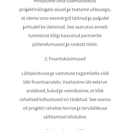
Hindasime oma tulemuslikkust
projektinäitajate alusel ja teatame uhkusega,
et oleme oma eesmärgid täitnud ja paljudel
juhtudel ka ületanud. See saavutus annab
tunnistust kõigi kaasatud partnerite
pühendumusest ja raskest tööst.
3. Finantsküsimused
Läbipaistvuse ja vastutuse tagamiseks viidi
läbi finantsarutelu. Vaatasime üle eelarve
eraldised, kulud ja veendusime, et kõik
rahalised kohustused on täidetud. See seanss
oli projekti rahalise tervise ja terviklikkuse
säilitamisel ülioluline.