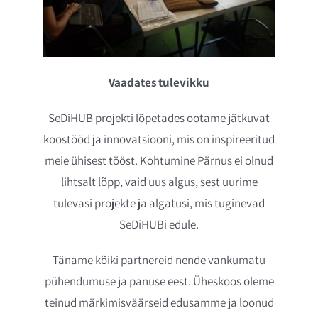
Vaadates tulevikku
SeDiHUB projekti lõpetades ootame jätkuvat
koostööd ja innovatsiooni, mis on inspireeritud
meie ühisest tööst. Kohtumine Pärnus ei olnud
lihtsalt lõpp, vaid uus algus, sest uurime
tulevasi projekte ja algatusi, mis tuginevad
SeDiHUBi edule.
Täname kõiki partnereid nende vankumatu
pühendumuse ja panuse eest. Üheskoos oleme
teinud märkimisväärseid edusamme ja loonud